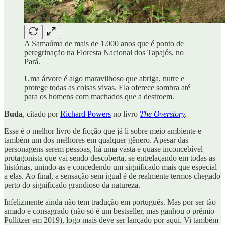
A Samaúma de mais de 1.000 anos que é ponto de
peregrinação na Floresta Nacional dos Tapajós, no
Pará.
Uma árvore é algo maravilhoso que abriga, nutre e
protege todas as coisas vivas. Ela oferece sombra até
para os homens com machados que a destroem.
Buda
, citado por
Richard Powers
no livro
The Overstory
.
Esse é o melhor livro de ficção que já li sobre meio ambiente e
também um dos melhores em qualquer gênero. Apesar das
personagens serem pessoas, há uma vasta e quase inconcebível
protagonista que vai sendo descoberta, se entrelaçando em todas as
histórias, unindo-as e concedendo um significado mais que especial
a elas. Ao final, a sensação sem igual é de realmente termos chegado
perto do significado grandioso da natureza.
Infelizmente ainda não tem tradução em português. Mas por ser tão
amado e consagrado (não só é um bestseller, mas ganhou o prêmio
Pullitzer em 2019), logo mais deve ser lançado por aqui. Vi também