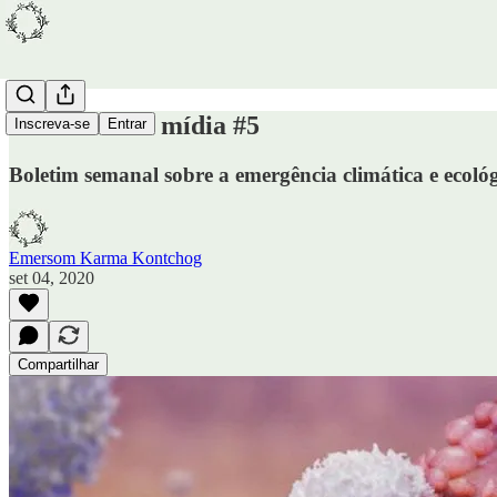
Ambiente na mídia #5
Inscreva-se
Entrar
Boletim semanal sobre a emergência climática e ecológ
Emersom Karma Kontchog
set 04, 2020
Compartilhar