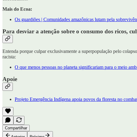
Mais do Ecoa:
Os guardiões | Comunidades amazônicas lutam pela sobrevivênci
Para desviar a atenção sobre o consumo dos ricos, cu
Entenda porque culpar exclusivamente a superpopulação pelo colapso 
racista:
O que menos pessoas no planeta significariam para o meio amb
Apoie
Projeto Emergência Indígena apoia povos da floresta no comba
Compartilhar
Anterior
Próximo