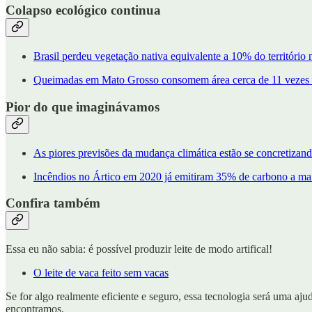
Colapso ecológico continua
Brasil perdeu vegetação nativa equivalente a 10% do território 
Queimadas em Mato Grosso consomem área cerca de 11 vezes 
Pior do que imaginávamos
As piores previsões da mudança climática estão se concretizando
Incêndios no Ártico em 2020 já emitiram 35% de carbono a ma
Confira também
Essa eu não sabia: é possível produzir leite de modo artifical!
O leite de vaca feito sem vacas
Se for algo realmente eficiente e seguro, essa tecnologia será uma aju
encontramos.