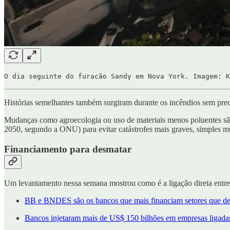
O dia seguinte do furacão Sandy em Nova York. Imagem: 
Histórias semelhantes também surgiram durante os incêndios sem prec
Mudanças como agroecologia ou uso de materiais menos poluentes são
2050, segundo a ONU) para evitar catástrofes mais graves, simples m
Financiamento para desmatar
Um levantamento nessa semana mostrou como é a ligação direta entr
BB e BNDES são os bancos que mais financiam setores que des
Bancos injetaram mais de US$ 150 bilhões em empresas ligada