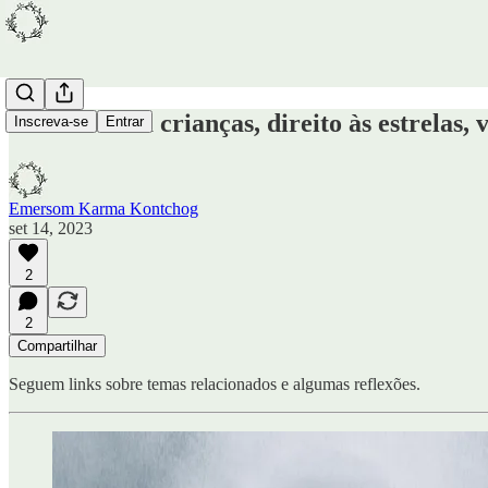
Falando com crianças, direito às estrelas, v
Inscreva-se
Entrar
Emersom Karma Kontchog
set 14, 2023
2
2
Compartilhar
Seguem links sobre temas relacionados e algumas reflexões.