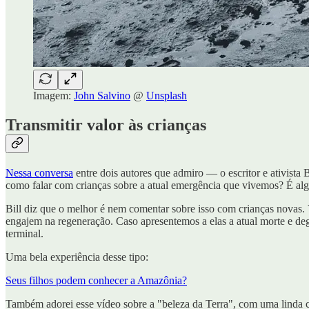
Imagem:
John Salvino
@
Unsplash
Transmitir valor às crianças
Nessa conversa
entre dois autores que admiro — o escritor e ativista
como falar com crianças sobre a atual emergência que vivemos? É alg
Bill diz que o melhor é nem comentar sobre isso com crianças novas. V
engajem na regeneração. Caso apresentemos a elas a atual morte e d
terminal.
Uma bela experiência desse tipo:
Seus filhos podem conhecer a Amazônia?
Também adorei esse vídeo sobre a "beleza da Terra", com uma linda