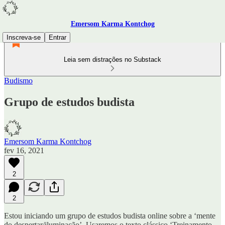
Emersom Karma Kontchog
Inscreva-se
Entrar
Leia sem distrações no Substack
Budismo
Grupo de estudos budista
Emersom Karma Kontchog
fev 16, 2021
2
2
Estou iniciando um grupo de estudos budista online sobre a ‘mente
do despertar/iluminação’. Usaremos o texto clássico ‘Treinamento