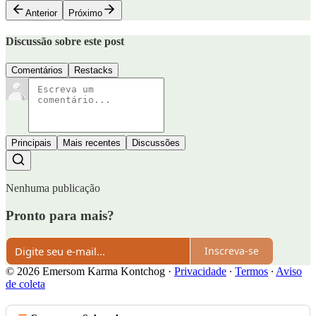
Anterior
Próximo
Discussão sobre este post
Comentários
Restacks
Principais
Mais recentes
Discussões
Nenhuma publicação
Pronto para mais?
Inscreva-se
© 2026 Emersom Karma Kontchog
·
Privacidade
∙
Termos
∙
Aviso
de coleta