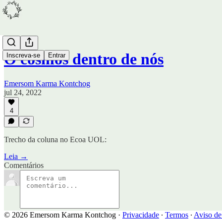
O cosmos dentro de nós
Inscreva-se
Entrar
Emersom Karma Kontchog
jul 24, 2022
4
Trecho da coluna no Ecoa UOL:
Leia →
Comentários
© 2026 Emersom Karma Kontchog
·
Privacidade
∙
Termos
∙
Aviso de