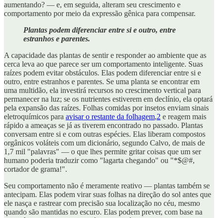
aumentando? — e, em seguida, alteram seu crescimento e
comportamento por meio da expressão gênica para compensar.
Plantas podem diferenciar entre si e outro, entre
estranhos e parentes.
A capacidade das plantas de sentir e responder ao ambiente que as
cerca leva ao que parece ser um comportamento inteligente. Suas
raízes podem evitar obstáculos. Elas podem diferenciar entre si e
outro, entre estranhos e parentes. Se uma planta se encontrar em
uma multidão, ela investirá recursos no crescimento vertical para
permanecer na luz; se os nutrientes estiverem em declínio, ela optará
pela expansão das raízes. Folhas comidas por insetos enviam sinais
eletroquímicos para
avisar o restante da folhagem
,
2
e reagem mais
rápido a ameaças se já as tiverem encontrado no passado. Plantas
conversam entre si e com outras espécies. Elas liberam compostos
orgânicos voláteis com um dicionário, segundo Calvo, de mais de
1,7 mil "palavras" — o que lhes permite gritar coisas que um ser
humano poderia traduzir como "lagarta chegando" ou "*$@#,
cortador de grama!".
Seu comportamento não é meramente reativo — plantas também se
antecipam. Elas podem virar suas folhas na direção do sol antes que
ele nasça e rastrear com precisão sua localização no céu, mesmo
quando são mantidas no escuro. Elas podem prever, com base na