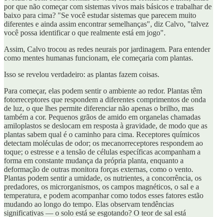
por que não começar com sistemas vivos mais básicos e trabalhar de
baixo para cima? "Se você estudar sistemas que parecem muito
diferentes e ainda assim encontrar semelhanças", diz Calvo, "talvez
você possa identificar o que realmente está em jogo".
Assim, Calvo trocou as redes neurais por jardinagem. Para entender
como mentes humanas funcionam, ele começaria com plantas.
Isso se revelou verdadeiro: as plantas fazem coisas.
Para começar, elas podem sentir o ambiente ao redor. Plantas têm
fotorreceptores que respondem a diferentes comprimentos de onda
de luz, o que lhes permite diferenciar não apenas o brilho, mas
também a cor. Pequenos grãos de amido em organelas chamadas
amiloplastos se deslocam em resposta à gravidade, de modo que as
plantas sabem qual é o caminho para cima. Receptores químicos
detectam moléculas de odor; os mecanorreceptores respondem ao
toque; o estresse e a tensão de células específicas acompanham a
forma em constante mudança da própria planta, enquanto a
deformação de outras monitora forças externas, como o vento.
Plantas podem sentir a umidade, os nutrientes, a concorrência, os
predadores, os microrganismos, os campos magnéticos, o sal e a
temperatura, e podem acompanhar como todos esses fatores estão
mudando ao longo do tempo. Elas observam tendências
significativas — o solo está se esgotando? O teor de sal está