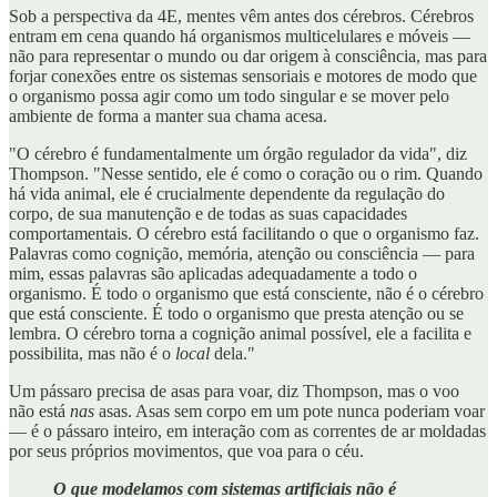
Sob a perspectiva da 4E, mentes vêm antes dos cérebros. Cérebros
entram em cena quando há organismos multicelulares e móveis —
não para representar o mundo ou dar origem à consciência, mas para
forjar conexões entre os sistemas sensoriais e motores de modo que
o organismo possa agir como um todo singular e se mover pelo
ambiente de forma a manter sua chama acesa.
"O cérebro é fundamentalmente um órgão regulador da vida", diz
Thompson. "Nesse sentido, ele é como o coração ou o rim. Quando
há vida animal, ele é crucialmente dependente da regulação do
corpo, de sua manutenção e de todas as suas capacidades
comportamentais. O cérebro está facilitando o que o organismo faz.
Palavras como cognição, memória, atenção ou consciência — para
mim, essas palavras são aplicadas adequadamente a todo o
organismo. É todo o organismo que está consciente, não é o cérebro
que está consciente. É todo o organismo que presta atenção ou se
lembra. O cérebro torna a cognição animal possível, ele a facilita e
possibilita, mas não é o
local
dela."
Um pássaro precisa de asas para voar, diz Thompson, mas o voo
não está
nas
asas. Asas sem corpo em um pote nunca poderiam voar
— é o pássaro inteiro, em interação com as correntes de ar moldadas
por seus próprios movimentos, que voa para o céu.
O que modelamos com sistemas artificiais não é