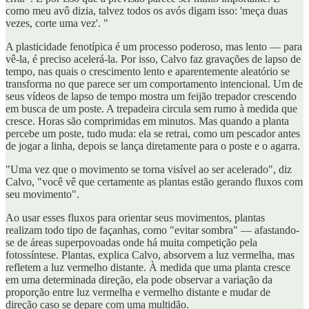
como meu avô dizia, talvez todos os avós digam isso: 'meça duas
vezes, corte uma vez'. "
A plasticidade fenotípica é um processo poderoso, mas lento — para
vê-la, é preciso acelerá-la. Por isso, Calvo faz gravações de lapso de
tempo, nas quais o crescimento lento e aparentemente aleatório se
transforma no que parece ser um comportamento intencional. Um de
seus vídeos de lapso de tempo mostra um feijão trepador crescendo
em busca de um poste. A trepadeira circula sem rumo à medida que
cresce. Horas são comprimidas em minutos. Mas quando a planta
percebe um poste, tudo muda: ela se retrai, como um pescador antes
de jogar a linha, depois se lança diretamente para o poste e o agarra.
"Uma vez que o movimento se torna visível ao ser acelerado", diz
Calvo, "você vê que certamente as plantas estão gerando fluxos com
seu movimento".
Ao usar esses fluxos para orientar seus movimentos, plantas
realizam todo tipo de façanhas, como "evitar sombra" — afastando-
se de áreas superpovoadas onde há muita competição pela
fotossíntese. Plantas, explica Calvo, absorvem a luz vermelha, mas
refletem a luz vermelho distante. À medida que uma planta cresce
em uma determinada direção, ela pode observar a variação da
proporção entre luz vermelha e vermelho distante e mudar de
direção caso se depare com uma multidão.