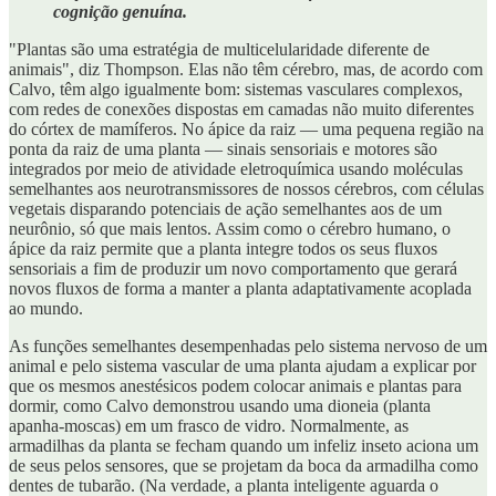
cognição genuína.
"Plantas são uma estratégia de multicelularidade diferente de
animais", diz Thompson. Elas não têm cérebro, mas, de acordo com
Calvo, têm algo igualmente bom: sistemas vasculares complexos,
com redes de conexões dispostas em camadas não muito diferentes
do córtex de mamíferos. No ápice da raiz — uma pequena região na
ponta da raiz de uma planta — sinais sensoriais e motores são
integrados por meio de atividade eletroquímica usando moléculas
semelhantes aos neurotransmissores de nossos cérebros, com células
vegetais disparando potenciais de ação semelhantes aos de um
neurônio, só que mais lentos. Assim como o cérebro humano, o
ápice da raiz permite que a planta integre todos os seus fluxos
sensoriais a fim de produzir um novo comportamento que gerará
novos fluxos de forma a manter a planta adaptativamente acoplada
ao mundo.
As funções semelhantes desempenhadas pelo sistema nervoso de um
animal e pelo sistema vascular de uma planta ajudam a explicar por
que os mesmos anestésicos podem colocar animais e plantas para
dormir, como Calvo demonstrou usando uma dioneia (planta
apanha-moscas) em um frasco de vidro. Normalmente, as
armadilhas da planta se fecham quando um infeliz inseto aciona um
de seus pelos sensores, que se projetam da boca da armadilha como
dentes de tubarão. (Na verdade, a planta inteligente aguarda o