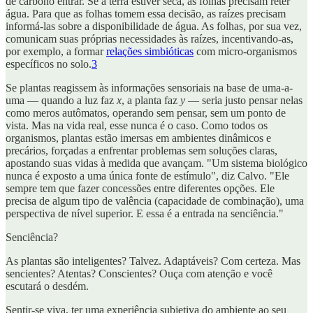
de carbono entrar. Se a terra estiver seca, as folhas precisam reter
água. Para que as folhas tomem essa decisão, as raízes precisam
informá-las sobre a disponibilidade de água. As folhas, por sua vez,
comunicam suas próprias necessidades às raízes, incentivando-as,
por exemplo, a formar
relações simbióticas
com micro-organismos
específicos no solo.
3
Se plantas reagissem às informações sensoriais na base de uma-a-
uma — quando a luz faz
x
, a planta faz
y
— seria justo pensar nelas
como meros autômatos, operando sem pensar, sem um ponto de
vista. Mas na vida real, esse nunca é o caso. Como todos os
organismos, plantas estão imersas em ambientes dinâmicos e
precários, forçadas a enfrentar problemas sem soluções claras,
apostando suas vidas à medida que avançam. "Um sistema biológico
nunca é exposto a uma única fonte de estímulo", diz Calvo. "Ele
sempre tem que fazer concessões entre diferentes opções. Ele
precisa de algum tipo de valência (capacidade de combinação), uma
perspectiva de nível superior. E essa é a entrada na senciência."
Senciência?
As plantas são inteligentes? Talvez. Adaptáveis? Com certeza. Mas
sencientes? Atentas? Conscientes? Ouça com atenção e você
escutará o desdém.
Sentir-se viva, ter uma experiência subjetiva do ambiente ao seu