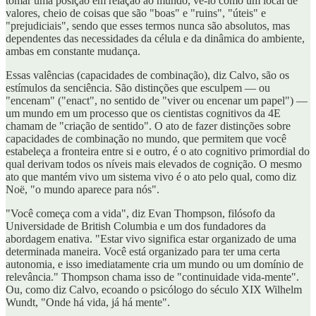
tomar uma posição em relação ao mundo, vê-lo como um local de
valores, cheio de coisas que são "boas" e "ruins", "úteis" e
"prejudiciais", sendo que esses termos nunca são absolutos, mas
dependentes das necessidades da célula e da dinâmica do ambiente,
ambas em constante mudança.
Essas valências (capacidades de combinação), diz Calvo, são os
estímulos da senciência. São distinções que esculpem — ou
"encenam" ("enact", no sentido de "viver ou encenar um papel") —
um mundo em um processo que os cientistas cognitivos da 4E
chamam de "criação de sentido". O ato de fazer distinções sobre
capacidades de combinação no mundo, que permitem que você
estabeleça a fronteira entre si e outro, é o ato cognitivo primordial do
qual derivam todos os níveis mais elevados de cognição. O mesmo
ato que mantém vivo um sistema vivo é o ato pelo qual, como diz
Noë, "o mundo aparece para nós".
"Você começa com a vida", diz Evan Thompson, filósofo da
Universidade de British Columbia e um dos fundadores da
abordagem enativa. "Estar vivo significa estar organizado de uma
determinada maneira. Você está organizado para ter uma certa
autonomia, e isso imediatamente cria um mundo ou um domínio de
relevância." Thompson chama isso de "continuidade vida-mente".
Ou, como diz Calvo, ecoando o psicólogo do século XIX Wilhelm
Wundt, "Onde há vida, já há mente".