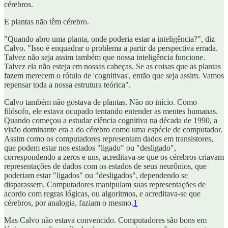
cérebros.
E plantas não têm cérebro.
"Quando abro uma planta, onde poderia estar a inteligência?", diz
Calvo. "Isso é enquadrar o problema a partir da perspectiva errada.
Talvez não seja assim também que nossa inteligência funcione.
Talvez ela não esteja em nossas cabeças. Se as coisas que as plantas
fazem merecem o rótulo de 'cognitivas', então que seja assim. Vamos
repensar toda a nossa estrutura teórica".
Calvo também não gostava de plantas. Não no início. Como
filósofo, ele estava ocupado tentando entender as mentes humanas.
Quando começou a estudar ciência cognitiva na década de 1990, a
visão dominante era a do cérebro como uma espécie de computador.
Assim como os computadores representam dados em transistores,
que podem estar nos estados "ligado" ou "desligado",
correspondendo a zeros e uns, acreditava-se que os cérebros criavam
representações de dados com os estados de seus neurônios, que
poderiam estar "ligados" ou "desligados", dependendo se
disparassem. Computadores manipulam suas representações de
acordo com regras lógicas, ou algoritmos, e acreditava-se que
cérebros, por analogia, faziam o mesmo.
1
Mas Calvo não estava convencido. Computadores são bons em