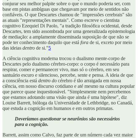
conjurar seu melhor palpite sobre o que o mundo poderia ser, com
base em pistas ambíguas que chegavam por meio de sentidos não
confiáveis. O que Descartes chamou de "impressões cerebrais" são
as atuais "representações mentais". Como escreve o cientista
cognitivo Ezequiel Di Paolo, "a tradição filosófica ocidental, desde
Descartes, tem sido assombrada por uma generalizada epistemologia
de mediação: a amplamente disseminada suposição de que não se
pode ter conhecimento daquilo que está
fora
de si, exceto por meio
das ideias
dentro
de si."
5
A ciência cognitiva moderna trocou o dualismo mente-corpo de
Descartes pelo dualismo cérebro-corpo: o corpo é necessário para
respirar, comer e permanecer vivo, mas só o cérebro, em seu
santuário escuro e silencioso, percebe, sente e pensa. A ideia de que
a consciência está
dentro do
cérebro é tão arraigada em nossa
ciência, em nosso discurso cotidiano e até mesmo na cultura popular
que parece quase inquestionável. "Simplesmente nem percebemos
que estamos adotando uma visão que ainda é uma hipótese", diz
Louise Barrett, bióloga da Universidade de Lethbridge, no Canadá,
que estuda a cognição em humanos e em outros primatas.
Deveríamos questionar se neurônios são necessários
para a cognição.
Barrett, assim como Calvo, faz parte de um número cada vez maior