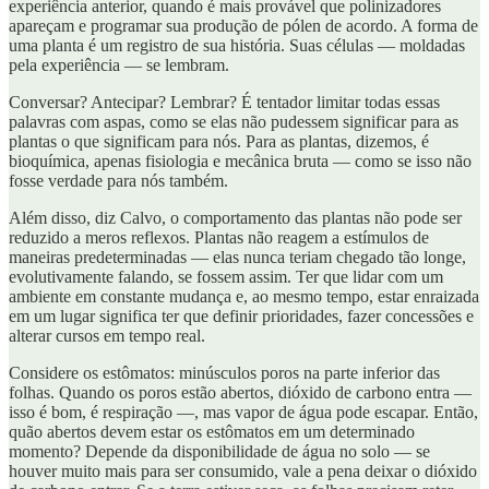
experiência anterior, quando é mais provável que polinizadores
apareçam e programar sua produção de pólen de acordo. A forma de
uma planta é um registro de sua história. Suas células — moldadas
pela experiência — se lembram.
Conversar? Antecipar? Lembrar? É tentador limitar todas essas
palavras com aspas, como se elas não pudessem significar para as
plantas o que significam para nós. Para as plantas, dizemos, é
bioquímica, apenas fisiologia e mecânica bruta — como se isso não
fosse verdade para nós também.
Além disso, diz Calvo, o comportamento das plantas não pode ser
reduzido a meros reflexos. Plantas não reagem a estímulos de
maneiras predeterminadas — elas nunca teriam chegado tão longe,
evolutivamente falando, se fossem assim. Ter que lidar com um
ambiente em constante mudança e, ao mesmo tempo, estar enraizada
em um lugar significa ter que definir prioridades, fazer concessões e
alterar cursos em tempo real.
Considere os estômatos: minúsculos poros na parte inferior das
folhas. Quando os poros estão abertos, dióxido de carbono entra —
isso é bom, é respiração —, mas vapor de água pode escapar. Então,
quão abertos devem estar os estômatos em um determinado
momento? Depende da disponibilidade de água no solo — se
houver muito mais para ser consumido, vale a pena deixar o dióxido