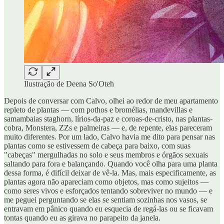
Ilustração de Deena So'Oteh
Depois de conversar com Calvo, olhei ao redor de meu apartamento
repleto de plantas — com pothos e bromélias, mandevillas e
samambaias staghorn, lírios-da-paz e coroas-de-cristo, nas plantas-
cobra, Monstera, ZZs e palmeiras — e, de repente, elas pareceram
muito diferentes. Por um lado, Calvo havia me dito para pensar nas
plantas como se estivessem de cabeça para baixo, com suas
"cabeças" mergulhadas no solo e seus membros e órgãos sexuais
saltando para fora e balançando. Quando você olha para uma planta
dessa forma, é difícil deixar de vê-la. Mas, mais especificamente, as
plantas agora não apareciam como objetos, mas como sujeitos —
como seres vivos e esforçados tentando sobreviver no mundo — e
me peguei perguntando se elas se sentiam sozinhas nos vasos, se
entravam em pânico quando eu esquecia de regá-las ou se ficavam
tontas quando eu as girava no parapeito da janela.