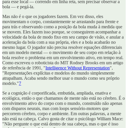
para esse local — correndo em linha reta, sem precisar observar a
bola — e pegá-la.
Mas não é o que os jogadores fazem. Em vez disso, eles
movimentam o corpo, constantemente se arrastando para frente e
para trás e observando como a posição da bola muda à medida que
se movem. Eles fazem isso porque, se conseguirem acompanhar a
velocidade da bola de modo fixo em seu campo de visão, e anular a
aceleração da bola com a sua própria, eles e a bola acabarão no
mesmo lugar. O jogador não precisa resolver equações diferenciais
em um modelo mental — o movimento de seu corpo em relação à
bola resolve o problema em um envolvimento ativo, em tempo real.
Como escreveu o roboticista do MIT Rodney Brooks em um artigo
de referência de 1991, "
Intelligence Without Representation
",
"Representações explícitas e modelos do mundo simplesmente
atrapalham. Acaba sendo melhor usar o mundo como seu próprio
modelo."
7
Se a cognição é corporificada, embutida, ampliada, enativa e
ecológica, então o que chamamos de mente não está no cérebro. É o
envolvimento ativo do corpo com o mundo, construído não apenas
com disparos neurais, mas com loops sensório-motores que
percorrem cérebro, corpo e ambiente. Em outras palavras, a mente
não está na cabeça. Calvo gosta de citar o psicólogo William Mace:
"Não pergunte o que está dentro de sua cabeça, mas o que é isso