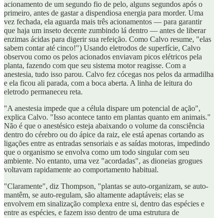
acionamento de um segundo fio de pelo, alguns segundos após o
primeiro, antes de gastar a dispendiosa energia para morder. Uma
vez fechada, ela aguarda mais três acionamentos — para garantir
que haja um inseto decente zumbindo lá dentro — antes de liberar
enzimas ácidas para digerir sua refeição. Como Calvo resume, "elas
sabem contar até cinco!") Usando eletrodos de superfície, Calvo
observou como os pelos acionados enviavam picos elétricos pela
planta, fazendo com que seu sistema motor reagisse. Com a
anestesia, tudo isso parou. Calvo fez cócegas nos pelos da armadilha
e ela ficou ali parada, com a boca aberta. A linha de leitura do
eletrodo permaneceu reta.
"A anestesia impede que a célula dispare um potencial de ação",
explica Calvo. "Isso acontece tanto em plantas quanto em animais."
Não é que o anestésico esteja abaixando o volume da consciência
dentro do cérebro ou do ápice da raiz, ele está apenas cortando as
ligações entre as entradas sensoriais e as saídas motoras, impedindo
que o organismo se envolva como um todo singular com seu
ambiente. No entanto, uma vez "acordadas", as dioneias grogues
voltavam rapidamente ao comportamento habitual.
"Claramente", diz Thompson, "plantas se auto-organizam, se auto-
mantêm, se auto-regulam, são altamente adaptáveis; elas se
envolvem em sinalização complexa entre si, dentro das espécies e
entre as espécies, e fazem isso dentro de uma estrutura de