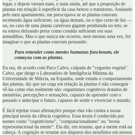
lugar, e depois vieram mais, e mais ainda, até que a proporção de
plantas em relação à superfície da casa beirou o transtorno. Andando
pelo meu apartamento, me preocupava se as plantas estavam
recebendo água suficiente, ou água demais, ou o tipo certo de luz —
ou, no caso de uma planta carnívora gigante pendurada no teto, se
eu estava deixando peixe como comida suficiente em suas
armadilhas. Mas o que nunca me ocorreu, nem mesmo uma vez, foi
imaginar o que as plantas estavam pensando.
Para entender como mentes humanas funcionam, ele
começou com as plantas.
Eu era, de acordo com Paco Calvo, culpada de "cegueira vegetal".
Calvo, que dirige o Laboratório de Inteligência Mínima da
Universidade de Múrcia, na Espanha, onde estuda o comportamento
das plantas, diz que ser cega em relação às plantas é não conseguir
vê-las como elas realmente são: organismos cognitivos dotados de
memórias, percepções e sensações, capazes de aprender com o
passado e antecipar o futuro, capazes de sentir e vivenciar o mundo.
É fácil rejeitar essas afirmações porque elas vão contra a nossa
principal teoria da ciência cognitiva. Essa teoria é conhecida por
nomes como "cognitivismo", "computacionalismo" ou "teoria
representacional da mente". Ela diz, em resumo, que a mente está na
cabeça. A cognição se resume aos disparos dos neurônios em nossos