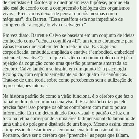
de cientistas e filósofos que questionam essa hipótese, porque ela
não está de acordo com a compreensão biológica dos organismos
vivos. "Precisamos deixar de pensar em nós mesmas como
máquinas", diz Barrett. "Essa metáfora está nos impedindo de
compreender a cognição viva e selvagem."
Em vez disso, Barrett e Calvo se baseiam em um conjunto de ideias
conhecido como "ciência cognitiva 4E", um termo abrangente para
várias teorias que acabam tendo a letra inicial E. Cognição
corporificada, embutida, ampliada e enativa ("embodied, embedded,
extended, enactive") — o que elas têm em comum (além do E) é a
rejeição da cognição como uma questão puramente amarrada ao
cérebro. Calvo também se inspira em um quinto E: a psicologia
Ecológica, com espírito semelhante ao dos quatro Es canônicos.
Trata-se de uma teoria sobre como percebemos sem a utilização de
representações internas.
Na história padrão de como a visão funciona, é o cérebro que faz o
trabalho duro de criar uma cena visual. Essa história diz que ele
precisa fazer isso porque os olhos contribuem com muito pouca
informação. Em um determinado foco visual, o padrão de luz em
foco na retina corresponde a uma área bidimensional do tamanho de
uma unha do polegar à distância de um braço. Mesmo assim, temos
a impressão de estar imersas em uma cena tridimensional rica.
Portanto, deve ser o cérebro que "preenche" as peças que faltam,