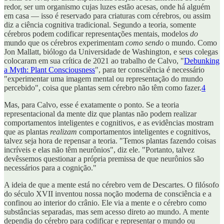
redor, ser um organismo cujas luzes estão acesas, onde há alguém
em casa — isso é reservado para criaturas com cérebros, ou assim
diz a ciência cognitiva tradicional. Segundo a teoria, somente
cérebros podem codificar representações mentais, modelos
do
mundo que os cérebros experimentam
como sendo
o mundo. Como
Jon Mallatt, biólogo da Universidade de Washington, e seus colegas
colocaram em sua crítica de 2021 ao trabalho de Calvo, "
Debunking
a Myth: Plant Consciousness
", para ter consciência é necessário
"experimentar uma imagem mental ou representação do mundo
percebido", coisa que plantas sem cérebro não têm como fazer.
4
Mas, para Calvo, esse é exatamente o ponto. Se a teoria
representacional da mente diz que plantas não podem realizar
comportamentos inteligentes e cognitivos, e as evidências mostram
que as plantas
realizam
comportamentos inteligentes e cognitivos,
talvez seja hora de repensar a teoria. "Temos plantas fazendo coisas
incríveis e elas não têm neurônios", diz ele. "Portanto, talvez
devêssemos questionar a própria premissa de que neurônios são
necessários para a cognição."
A ideia de que a mente está no cérebro vem de Descartes. O filósofo
do século XVII inventou nossa noção moderna de consciência e a
confinou ao interior do crânio. Ele via a mente e o cérebro como
substâncias separadas, mas sem acesso direto ao mundo. A mente
dependia do cérebro para codificar e representar o mundo ou