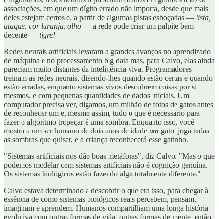
associações, em que um dígito errado não importa, desde que mais
deles estejam certos e, a partir de algumas pistas esboçadas —
lista,
ataque, cor laranja, olho
— a rede pode criar um palpite bem
decente —
tigre!
Redes neurais artificiais levaram a grandes avanços no aprendizado
de máquina e no processamento big data mas, para Calvo, elas ainda
pareciam muito distantes da inteligência viva. Programadores
treinam as redes neurais, dizendo-lhes quando estão certas e quando
estão erradas, enquanto sistemas vivos descobrem coisas por si
mesmos, e com pequenas quantidades de dados iniciais. Um
computador precisa ver, digamos, um milhão de fotos de gatos antes
de reconhecer um e, mesmo assim, tudo o que é necessário para
fazer o algoritmo tropeçar é uma sombra. Enquanto isso, você
mostra a um ser humano de dois anos de idade
um
gato, joga todas
as sombras que quiser, e a criança reconhecerá esse gatinho.
"Sistemas artificiais nos dão boas metáforas", diz Calvo. "Mas o que
podemos modelar com sistemas artificiais não é cognição genuína.
Os sistemas biológicos estão fazendo algo totalmente diferente."
Calvo estava determinado a descobrir o que era isso, para chegar à
essência de como sistemas biológicos reais percebem, pensam,
imaginam e aprendem. Humanos compartilham uma longa história
evolutiva com outras formas de vida, outras formas de mente, então