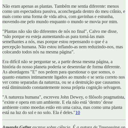
Não eram apenas as plantas. Também me sentia diferente: menos
como um espectadora passiva, aconchegada dentro do meu crânio, e
mais como uma forma de vida ativa, com gavinhas e estranha,
movendo-me pelo mundo enquanto o mundo se movia por mim.
"Plantas não são tão diferentes de nós no final", Calvo me disse,
“não porque eu esteja aumentando-as para torná-las mais
semelhantes a nós, mas porque estou repensando o que é a
percepção humana. Não estou inflando-as nem reduzindo-nos, mas
colocando todos nós na mesma página”.
Era difícil não se perguntar se, a partir dessa mesma página, a
história do nosso planeta poderia se desenrolar de forma diferente.
As abordagens "E" nos pedem para questionar o que somos, o
quanto estamos intimamente ligados ao mundo e se seria correto nos
ver como separadas da natureza, ou se a destruição que causamos
está diminuindo constantemente nossa própria cognição selvagem.
"A natureza humana", escreveu John Dewey, o filósofo pragmatista,
"existe e opera em um ambiente. E ela não está ‘dentro’ desse
ambiente como moedas estão em uma caixa, mas como uma planta
está na luz do sol e no solo. Ela é deles."
10
Amanda Gefter
escreve sobre ciência. É a autora de
Trespassing on