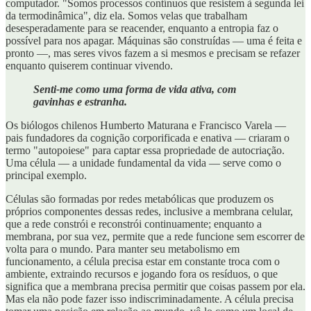
computador. "Somos processos contínuos que resistem à segunda lei
da termodinâmica", diz ela. Somos velas que trabalham
desesperadamente para se reacender, enquanto a entropia faz o
possível para nos apagar. Máquinas são construídas — uma é feita e
pronto —, mas seres vivos fazem a si mesmos e precisam se refazer
enquanto quiserem continuar vivendo.
Senti-me como uma forma de vida ativa, com
gavinhas e estranha.
Os biólogos chilenos Humberto Maturana e Francisco Varela —
pais fundadores da cognição corporificada e enativa — criaram o
termo "autopoiese" para captar essa propriedade de autocriação.
Uma célula — a unidade fundamental da vida — serve como o
principal exemplo.
Células são formadas por redes metabólicas que produzem os
próprios componentes dessas redes, inclusive a membrana celular,
que a rede constrói e reconstrói continuamente; enquanto a
membrana, por sua vez, permite que a rede funcione sem escorrer de
volta para o mundo. Para manter seu metabolismo em
funcionamento, a célula precisa estar em constante troca com o
ambiente, extraindo recursos e jogando fora os resíduos, o que
significa que a membrana precisa permitir que coisas passem por ela.
Mas ela não pode fazer isso indiscriminadamente. A célula precisa