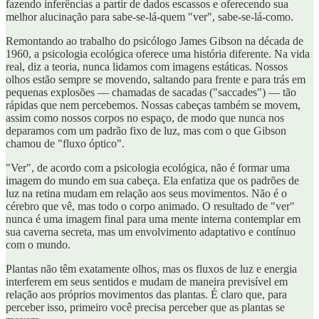
fazendo inferências a partir de dados escassos e oferecendo sua
melhor alucinação para sabe-se-lá-quem "ver", sabe-se-lá-como.
Remontando ao trabalho do psicólogo James Gibson na década de
1960, a psicologia ecológica oferece uma história diferente. Na vida
real, diz a teoria, nunca lidamos com imagens estáticas. Nossos
olhos estão sempre se movendo, saltando para frente e para trás em
pequenas explosões — chamadas de sacadas ("saccades") — tão
rápidas que nem percebemos. Nossas cabeças também se movem,
assim como nossos corpos no espaço, de modo que nunca nos
deparamos com um padrão fixo de luz, mas com o que Gibson
chamou de "fluxo óptico".
"Ver", de acordo com a psicologia ecológica, não é formar uma
imagem do mundo em sua cabeça. Ela enfatiza que os padrões de
luz na retina mudam em relação aos seus movimentos. Não é o
cérebro que vê, mas todo o corpo animado. O resultado de "ver"
nunca é uma imagem final para uma mente interna contemplar em
sua caverna secreta, mas um envolvimento adaptativo e contínuo
com o mundo.
Plantas não têm exatamente olhos, mas os fluxos de luz e energia
interferem em seus sentidos e mudam de maneira previsível em
relação aos próprios movimentos das plantas. É claro que, para
perceber isso, primeiro você precisa perceber que as plantas se