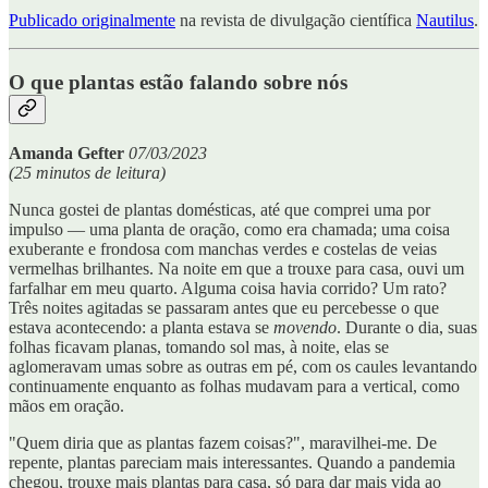
Publicado originalmente
na revista de divulgação científica
Nautilus
.
O que plantas estão falando sobre nós
Amanda Gefter
07/03/2023
(25 minutos de leitura)
Nunca gostei de plantas domésticas, até que comprei uma por
impulso — uma planta de oração, como era chamada; uma coisa
exuberante e frondosa com manchas verdes e costelas de veias
vermelhas brilhantes. Na noite em que a trouxe para casa, ouvi um
farfalhar em meu quarto. Alguma coisa havia corrido? Um rato?
Três noites agitadas se passaram antes que eu percebesse o que
estava acontecendo: a planta estava se
movendo
. Durante o dia, suas
folhas ficavam planas, tomando sol mas, à noite, elas se
aglomeravam umas sobre as outras em pé, com os caules levantando
continuamente enquanto as folhas mudavam para a vertical, como
mãos em oração.
"Quem diria que as plantas fazem coisas?", maravilhei-me. De
repente, plantas pareciam mais interessantes. Quando a pandemia
chegou, trouxe mais plantas para casa, só para dar mais vida ao