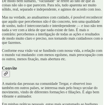
De modo bem sumário, "vacuidade" se refere ao fato de que as
coisas não são o que parecem. Para nós, tudo aparenta ser muito
sólido, real, separado e independente, e agimos de acordo com isso.
Mas na verdade, ao analisarmos com cuidado, é possível reconhecer
que aquilo que percebemos não é tão concreto, tem uma qualidade
de sonho, tudo é interconectado e interdependente — e isso não tem
nada a ver com a ideia de que nada existe de fato. É mais o
contrário: percebemos a interligação de todas as ações e resultados
de modo muito claro e preciso, nos tornando mais cuidadosos com o
que fazemos.
Conforme essa visão vai se fundindo com nossa vida, a relação com
o mundo vai mudando: com menos egoísmo, mais preocupação com
os outros, menos fixação, mais abertura etc.
Convite
A maioria das pessoas na comunidade Tergar, e observei isso
também em outros países, se interessa mais pelo braço secular do
movimento, vindo de diferentes formações e filiações. É algo bem
vibrante e animador.
Em minhas práticas pessoais, estou mais acostumado ao budismo