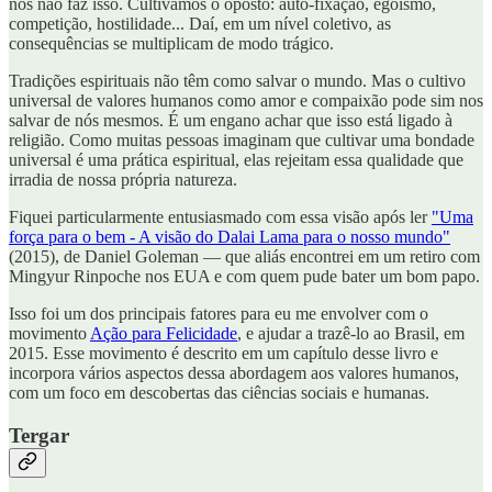
nós não faz isso. Cultivamos o oposto: auto-fixação, egoísmo,
competição, hostilidade... Daí, em um nível coletivo, as
consequências se multiplicam de modo trágico.
Tradições espirituais não têm como salvar o mundo. Mas o cultivo
universal de valores humanos como amor e compaixão pode sim nos
salvar de nós mesmos. É um engano achar que isso está ligado à
religião. Como muitas pessoas imaginam que cultivar uma bondade
universal é uma prática espiritual, elas rejeitam essa qualidade que
irradia de nossa própria natureza.
Fiquei particularmente entusiasmado com essa visão após ler
"Uma
força para o bem - A visão do Dalai Lama para o nosso mundo"
(2015), de Daniel Goleman — ­que aliás encontrei em um retiro com
Mingyur Rinpoche nos EUA e com quem pude bater um bom papo.
Isso foi um dos principais fatores para eu me envolver com o
movimento
Ação para Felicidade
, e ajudar a trazê-lo ao Brasil, em
2015. Esse movimento é descrito em um capítulo desse livro e
incorpora vários aspectos dessa abordagem aos valores humanos,
com um foco em descobertas das ciências sociais e humanas.
Tergar