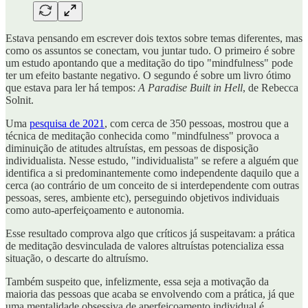
Estava pensando em escrever dois textos sobre temas diferentes, mas
como os assuntos se conectam, vou juntar tudo. O primeiro é sobre
um estudo apontando que a meditação do tipo "mindfulness" pode
ter um efeito bastante negativo. O segundo é sobre um livro ótimo
que estava para ler há tempos:
A Paradise Built in Hell
, de Rebecca
Solnit.
Uma
pesquisa de 2021
, com cerca de 350 pessoas, mostrou que a
técnica de meditação conhecida como "mindfulness" provoca a
diminuição de atitudes altruístas, em pessoas de disposição
individualista. Nesse estudo, "individualista" se refere a alguém que
identifica a si predominantemente como independente daquilo que a
cerca (ao contrário de um conceito de si interdependente com outras
pessoas, seres, ambiente etc), perseguindo objetivos individuais
como auto-aperfeiçoamento e autonomia.
Esse resultado comprova algo que críticos já suspeitavam: a prática
de meditação desvinculada de valores altruístas potencializa essa
situação, o descarte do altruísmo.
Também suspeito que, infelizmente, essa seja a motivação da
maioria das pessoas que acaba se envolvendo com a prática, já que
uma mentalidade obsessiva de aperfeiçoamento individual é