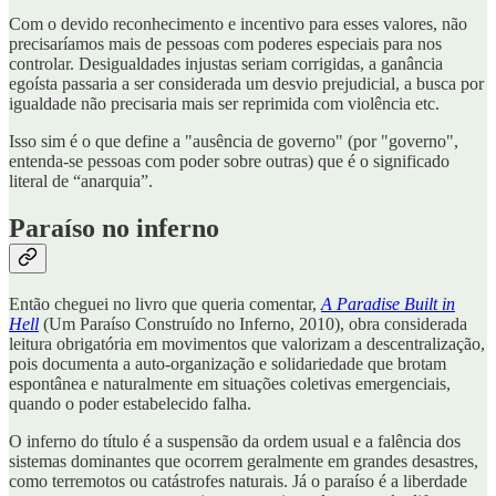
Com o devido reconhecimento e incentivo para esses valores, não
precisaríamos mais de pessoas com poderes especiais para nos
controlar. Desigualdades injustas seriam corrigidas, a ganância
egoísta passaria a ser considerada um desvio prejudicial, a busca por
igualdade não precisaria mais ser reprimida com violência etc.
Isso sim é o que define a "ausência de governo" (por "governo",
entenda-se pessoas com poder sobre outras) que é o significado
literal de “anarquia”.
Paraíso no inferno
Então cheguei no livro que queria comentar,
A Paradise Built in
Hell
(Um Paraíso Construído no Inferno, 2010), obra considerada
leitura obrigatória em movimentos que valorizam a descentralização,
pois documenta a auto-organização e solidariedade que brotam
espontânea e naturalmente em situações coletivas emergenciais,
quando o poder estabelecido falha.
O inferno do título é a suspensão da ordem usual e a falência dos
sistemas dominantes que ocorrem geralmente em grandes desastres,
como terremotos ou catástrofes naturais. Já o paraíso é a liberdade