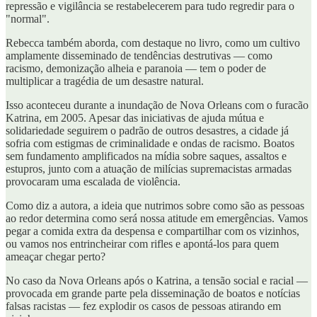
repressão e vigilância se restabelecerem para tudo regredir para o
"normal".
Rebecca também aborda, com destaque no livro, como um cultivo
amplamente disseminado de tendências destrutivas — como
racismo, demonização alheia e paranoia — tem o poder de
multiplicar a tragédia de um desastre natural.
Isso aconteceu durante a inundação de Nova Orleans com o furacão
Katrina, em 2005. Apesar das iniciativas de ajuda mútua e
solidariedade seguirem o padrão de outros desastres, a cidade já
sofria com estigmas de criminalidade e ondas de racismo. Boatos
sem fundamento amplificados na mídia sobre saques, assaltos e
estupros, junto com a atuação de milícias supremacistas armadas
provocaram uma escalada de violência.
Como diz a autora, a ideia que nutrimos sobre como são as pessoas
ao redor determina como será nossa atitude em emergências. Vamos
pegar a comida extra da despensa e compartilhar com os vizinhos,
ou vamos nos entrincheirar com rifles e apontá-los para quem
ameaçar chegar perto?
No caso da Nova Orleans após o Katrina, a tensão social e racial —
provocada em grande parte pela disseminação de boatos e notícias
falsas racistas — fez explodir os casos de pessoas atirando em