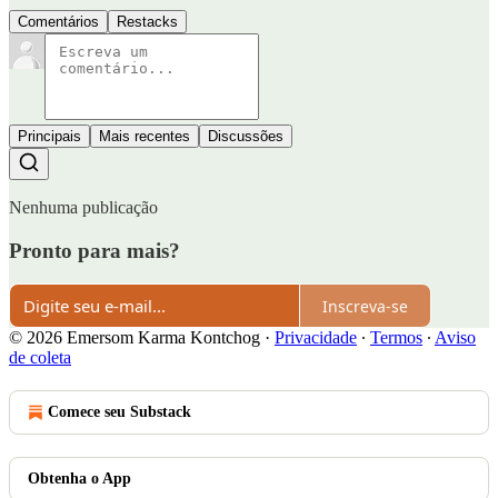
Comentários
Restacks
Principais
Mais recentes
Discussões
Nenhuma publicação
Pronto para mais?
Inscreva-se
© 2026 Emersom Karma Kontchog
·
Privacidade
∙
Termos
∙
Aviso
de coleta
Comece seu Substack
Obtenha o App