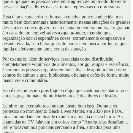
que surge para as pessoas viverem e agirem de um modo diferente
nessas situações, livres das estruturas repressivas ou opressoras.
Essa é uma característica humana coletiva pouco conhecida, mas
muito bem documentada historicamente: nessas situações de grandes
desastres em que o governo não chega ou demora muito, a regra não
é o caos de um temível salve-se-quem-puder, mas sim uma
organização social espontânea coesa, extremamente compassiva e
desinteressada, sem hierarquias de poder nem busca por lucro, que
rápida e efetivamente toma conta da situação.
Por exemplo, além de serviços essenciais como distribuição
completamente voluntária de alimentos, abrigo, roupas e assistência,
é comum as pessoas organizarem iniciativas de apoio mútuo como
centros de cultura e arte, bibliotecas, oficinas e cafés de forma muito
mais livre e comunitária.
Isso é desconhecido pois foge da regra que costuma orientar o foco
em desgraça humana do noticiário ou até dos livros de história.
Lembro um exemplo recente que ilustra bem isso. Durante os
protestos do movimento Black Lives Matter, em 2020 nos EUA,
uma comunidade em Seattle expulsou a polícia de seu bairro. As
chamadas na TV falavam em coisas como "Anarquistas desafiam a
lei" e focavam nos policiais cercando a área, armados para uma
guerra.