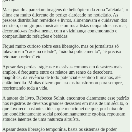
Mas quando apareciam imagens de helicóptero da zona "afetada", o
clima era muito diferente do perigo alardeado no noticiário. As
pessoas distribuíam remédios e livros, alimentavam e cuidavam dos
sem-teto, com grupos musicais e outros artistas ocupando suas ruas,
decorando-as festivamente, com a vizinhança comemorando e
compartilhando refeições e bebidas.
Fiquei muito curioso sobre essa liberação, mas os jornalistas só
falavam em "caos na cidade", "não há policiamento", "é preciso
retomar a ordem" etc.
Apesar das perdas trágicas e massivas comuns em desastres mais
amplos, é frequente entre os relatos um senso de descoberta
magnífica, da vivência de todo potencial e sentido humanos, até
então inédita. Muitas dizem que isso as transformou para sempre,
reorientando toda a vida.
A autora do livro, Rebecca Solnit, encontrou claramente esse padrão
nos registros de diversos grandes desastres em mais de um século, o
que favorece bastante a ideia que mencionei de que, por baixo de
um condicionamento social predominantemente egoísta, repousam
atitudes latentes de uma natureza altruísta.
Apesar dessa liberação temporária, basta os sistemas de poder,