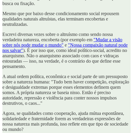
busca ou fixação.
Mesmo que por baixo desse condicionamento social repousem
qualidades naturais altruístas, elas terminam encobertas e
neutralizadas.
Escrevi diversas vezes sobre o altruísmo como sendo nossa
verdadeira natureza, encoberta (por exemplo em
"Mudar a visão
sobre nós pode mudar o mundo"
e
"Nossa compaixão natural pode
nos salvar"
). É por isso que, como ideal político-social, acredito no
anarquismo. Não o anarquismo associado com caos e vidraças
estouradas — isso, na verdade, é o contrário do que define esse
pensamento.
A atual ordem política, econômica e social parte de um pressuposto
sobre a natureza humana: "Tudo bem haver competição, exploração
e desigualdade extremas porque esses elementos definem quem
somos. A própria natureza se baseia nisso. Então é preciso
autoridade, repressão e violência para conter nossos impulsos
destrutivos, o caos..."
Agora, se qualidades como cooperação, ajuda mútua espontânea,
solidariedade e fraternidade forem as verdadeiras expressões de
nossa natureza mais profunda, isso reflete em que tipo de sociedade
ou mundo?