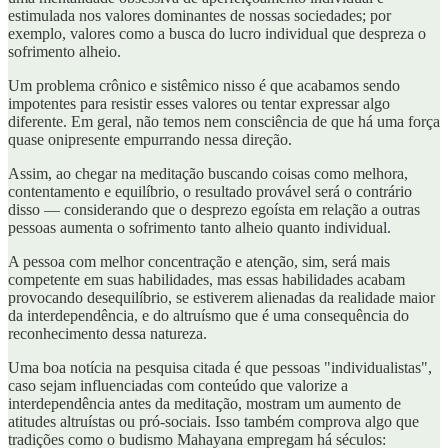
estimulada nos valores dominantes de nossas sociedades; por
exemplo, valores como a busca do lucro individual que despreza o
sofrimento alheio.
Um problema crônico e sistêmico nisso é que acabamos sendo
impotentes para resistir esses valores ou tentar expressar algo
diferente. Em geral, não temos nem consciência de que há uma força
quase onipresente empurrando nessa direção.
Assim, ao chegar na meditação buscando coisas como melhora,
contentamento e equilíbrio, o resultado provável será o contrário
disso — considerando que o desprezo egoísta em relação a outras
pessoas aumenta o sofrimento tanto alheio quanto individual.
A pessoa com melhor concentração e atenção, sim, será mais
competente em suas habilidades, mas essas habilidades acabam
provocando desequilíbrio, se estiverem alienadas da realidade maior
da interdependência, e do altruísmo que é uma consequência do
reconhecimento dessa natureza.
Uma boa notícia na pesquisa citada é que pessoas "individualistas",
caso sejam influenciadas com conteúdo que valorize a
interdependência antes da meditação, mostram um aumento de
atitudes altruístas ou pró-sociais. Isso também comprova algo que
tradições como o budismo Mahayana empregam há séculos: