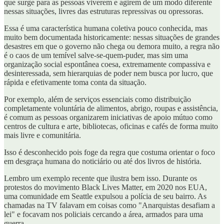
que surge para as pessoas viverem e agirem de um modo diferente
nessas situações, livres das estruturas repressivas ou opressoras.
Essa é uma característica humana coletiva pouco conhecida, mas
muito bem documentada historicamente: nessas situações de grandes
desastres em que o governo não chega ou demora muito, a regra não
é o caos de um temível salve-se-quem-puder, mas sim uma
organização social espontânea coesa, extremamente compassiva e
desinteressada, sem hierarquias de poder nem busca por lucro, que
rápida e efetivamente toma conta da situação.
Por exemplo, além de serviços essenciais como distribuição
completamente voluntária de alimentos, abrigo, roupas e assistência,
é comum as pessoas organizarem iniciativas de apoio mútuo como
centros de cultura e arte, bibliotecas, oficinas e cafés de forma muito
mais livre e comunitária.
Isso é desconhecido pois foge da regra que costuma orientar o foco
em desgraça humana do noticiário ou até dos livros de história.
Lembro um exemplo recente que ilustra bem isso. Durante os
protestos do movimento Black Lives Matter, em 2020 nos EUA,
uma comunidade em Seattle expulsou a polícia de seu bairro. As
chamadas na TV falavam em coisas como "Anarquistas desafiam a
lei" e focavam nos policiais cercando a área, armados para uma
guerra.