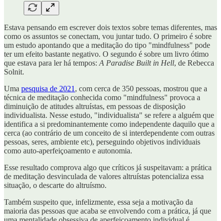
Estava pensando em escrever dois textos sobre temas diferentes, mas
como os assuntos se conectam, vou juntar tudo. O primeiro é sobre
um estudo apontando que a meditação do tipo "mindfulness" pode
ter um efeito bastante negativo. O segundo é sobre um livro ótimo
que estava para ler há tempos:
A Paradise Built in Hell
, de Rebecca
Solnit.
Uma
pesquisa de 2021
, com cerca de 350 pessoas, mostrou que a
técnica de meditação conhecida como "mindfulness" provoca a
diminuição de atitudes altruístas, em pessoas de disposição
individualista. Nesse estudo, "individualista" se refere a alguém que
identifica a si predominantemente como independente daquilo que a
cerca (ao contrário de um conceito de si interdependente com outras
pessoas, seres, ambiente etc), perseguindo objetivos individuais
como auto-aperfeiçoamento e autonomia.
Esse resultado comprova algo que críticos já suspeitavam: a prática
de meditação desvinculada de valores altruístas potencializa essa
situação, o descarte do altruísmo.
Também suspeito que, infelizmente, essa seja a motivação da
maioria das pessoas que acaba se envolvendo com a prática, já que
uma mentalidade obsessiva de aperfeiçoamento individual é