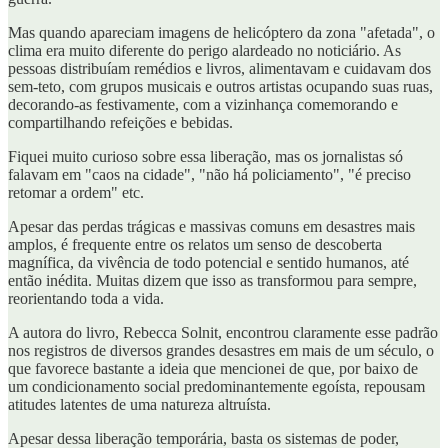
Mas quando apareciam imagens de helicóptero da zona "afetada", o
clima era muito diferente do perigo alardeado no noticiário. As
pessoas distribuíam remédios e livros, alimentavam e cuidavam dos
sem-teto, com grupos musicais e outros artistas ocupando suas ruas,
decorando-as festivamente, com a vizinhança comemorando e
compartilhando refeições e bebidas.
Fiquei muito curioso sobre essa liberação, mas os jornalistas só
falavam em "caos na cidade", "não há policiamento", "é preciso
retomar a ordem" etc.
Apesar das perdas trágicas e massivas comuns em desastres mais
amplos, é frequente entre os relatos um senso de descoberta
magnífica, da vivência de todo potencial e sentido humanos, até
então inédita. Muitas dizem que isso as transformou para sempre,
reorientando toda a vida.
A autora do livro, Rebecca Solnit, encontrou claramente esse padrão
nos registros de diversos grandes desastres em mais de um século, o
que favorece bastante a ideia que mencionei de que, por baixo de
um condicionamento social predominantemente egoísta, repousam
atitudes latentes de uma natureza altruísta.
Apesar dessa liberação temporária, basta os sistemas de poder,