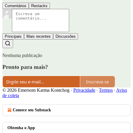
Comentários
Restacks
Principais
Mais recentes
Discussões
Nenhuma publicação
Pronto para mais?
Inscreva-se
© 2026 Emersom Karma Kontchog
·
Privacidade
∙
Termos
∙
Aviso
de coleta
Comece seu Substack
Obtenha o App