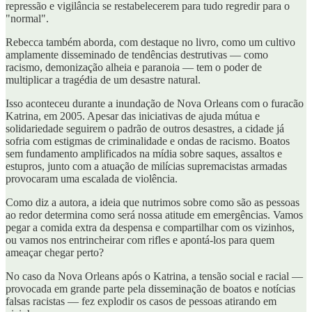
repressão e vigilância se restabelecerem para tudo regredir para o
"normal".
Rebecca também aborda, com destaque no livro, como um cultivo
amplamente disseminado de tendências destrutivas — como
racismo, demonização alheia e paranoia — tem o poder de
multiplicar a tragédia de um desastre natural.
Isso aconteceu durante a inundação de Nova Orleans com o furacão
Katrina, em 2005. Apesar das iniciativas de ajuda mútua e
solidariedade seguirem o padrão de outros desastres, a cidade já
sofria com estigmas de criminalidade e ondas de racismo. Boatos
sem fundamento amplificados na mídia sobre saques, assaltos e
estupros, junto com a atuação de milícias supremacistas armadas
provocaram uma escalada de violência.
Como diz a autora, a ideia que nutrimos sobre como são as pessoas
ao redor determina como será nossa atitude em emergências. Vamos
pegar a comida extra da despensa e compartilhar com os vizinhos,
ou vamos nos entrincheirar com rifles e apontá-los para quem
ameaçar chegar perto?
No caso da Nova Orleans após o Katrina, a tensão social e racial —
provocada em grande parte pela disseminação de boatos e notícias
falsas racistas — fez explodir os casos de pessoas atirando em