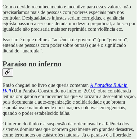
Com o devido reconhecimento e incentivo para esses valores, não
precisaríamos mais de pessoas com poderes especiais para nos
controlar. Desigualdades injustas seriam corrigidas, a ganância
egoísta passaria a ser considerada um desvio prejudicial, a busca por
igualdade não precisaria mais ser reprimida com violência etc.
Isso sim é o que define a "ausência de governo" (por "governo",
entenda-se pessoas com poder sobre outras) que é o significado
literal de “anarquia”.
Paraíso no inferno
Então cheguei no livro que queria comentar,
A Paradise Built in
Hell
(Um Paraíso Construído no Inferno, 2010), obra considerada
leitura obrigatória em movimentos que valorizam a descentralização,
pois documenta a auto-organização e solidariedade que brotam
espontânea e naturalmente em situações coletivas emergenciais,
quando o poder estabelecido falha.
O inferno do título é a suspensão da ordem usual e a falência dos
sistemas dominantes que ocorrem geralmente em grandes desastres,
como terremotos ou catástrofes naturais. Já o paraíso é a liberdade