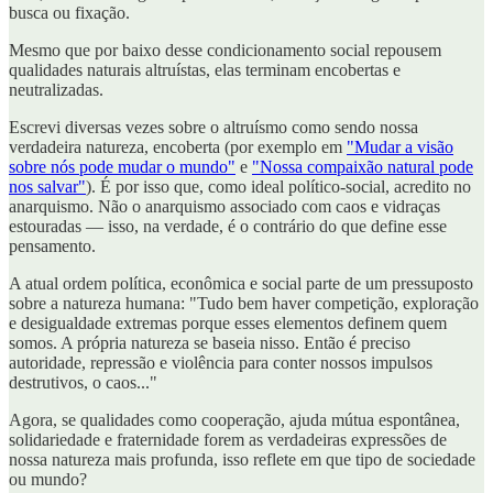
busca ou fixação.
Mesmo que por baixo desse condicionamento social repousem
qualidades naturais altruístas, elas terminam encobertas e
neutralizadas.
Escrevi diversas vezes sobre o altruísmo como sendo nossa
verdadeira natureza, encoberta (por exemplo em
"Mudar a visão
sobre nós pode mudar o mundo"
e
"Nossa compaixão natural pode
nos salvar"
). É por isso que, como ideal político-social, acredito no
anarquismo. Não o anarquismo associado com caos e vidraças
estouradas — isso, na verdade, é o contrário do que define esse
pensamento.
A atual ordem política, econômica e social parte de um pressuposto
sobre a natureza humana: "Tudo bem haver competição, exploração
e desigualdade extremas porque esses elementos definem quem
somos. A própria natureza se baseia nisso. Então é preciso
autoridade, repressão e violência para conter nossos impulsos
destrutivos, o caos..."
Agora, se qualidades como cooperação, ajuda mútua espontânea,
solidariedade e fraternidade forem as verdadeiras expressões de
nossa natureza mais profunda, isso reflete em que tipo de sociedade
ou mundo?