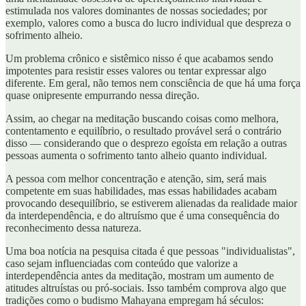
estimulada nos valores dominantes de nossas sociedades; por
exemplo, valores como a busca do lucro individual que despreza o
sofrimento alheio.
Um problema crônico e sistêmico nisso é que acabamos sendo
impotentes para resistir esses valores ou tentar expressar algo
diferente. Em geral, não temos nem consciência de que há uma força
quase onipresente empurrando nessa direção.
Assim, ao chegar na meditação buscando coisas como melhora,
contentamento e equilíbrio, o resultado provável será o contrário
disso — considerando que o desprezo egoísta em relação a outras
pessoas aumenta o sofrimento tanto alheio quanto individual.
A pessoa com melhor concentração e atenção, sim, será mais
competente em suas habilidades, mas essas habilidades acabam
provocando desequilíbrio, se estiverem alienadas da realidade maior
da interdependência, e do altruísmo que é uma consequência do
reconhecimento dessa natureza.
Uma boa notícia na pesquisa citada é que pessoas "individualistas",
caso sejam influenciadas com conteúdo que valorize a
interdependência antes da meditação, mostram um aumento de
atitudes altruístas ou pró-sociais. Isso também comprova algo que
tradições como o budismo Mahayana empregam há séculos: