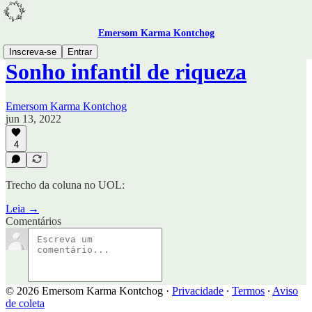
Emersom Karma Kontchog
Inscreva-se
Entrar
Sonho infantil de riqueza
Emersom Karma Kontchog
jun 13, 2022
4
Trecho da coluna no UOL:
Leia →
Comentários
© 2026 Emersom Karma Kontchog
·
Privacidade
∙
Termos
∙
Aviso
de coleta