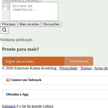
Principais
Mais recentes
Discussões
Nenhuma publicação
Pronto para mais?
Inscreva-se
© 2026 Emersom Karma Kontchog
·
Privacidade
∙
Termos
∙
Aviso de
Comece seu Substack
Obtenha o App
Substack
é o lar da grande cultura