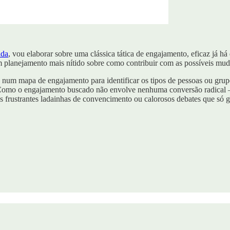
ada
, vou elaborar sobre uma clássica tática de engajamento, eficaz já h
um planejamento mais nítido sobre como contribuir com as possíveis mu
a num mapa de engajamento para identificar os tipos de pessoas ou grup
ança. Como o engajamento buscado não envolve nenhuma conversão radica
 frustrantes ladainhas de convencimento ou calorosos debates que só g