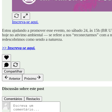
Inscreva-se aqui.
Estou ajudando a promover esse evento, no sábado 24, às 15h (BR 
hoje no ativimo ambiental — se refere a nos “reconectarmos” com a nat
redescobrimos como sendo a natureza.
>> Inscreva-se aqui.
Compartilhar
Anterior
Próximo
Discussão sobre este post
Comentários
Restacks